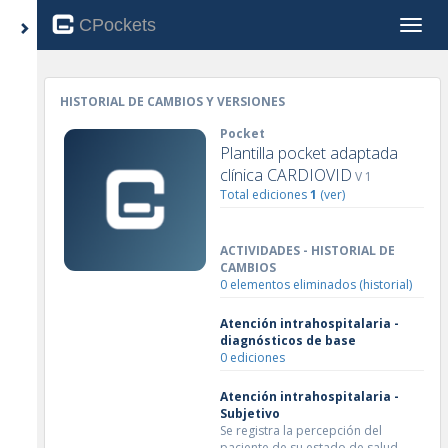
CPockets
Toggle
HISTORIAL DE CAMBIOS Y VERSIONES
Pocket
Plantilla pocket adaptada
clínica CARDIOVID
V 1
Total ediciones
1
(ver)
ACTIVIDADES - HISTORIAL DE
CAMBIOS
0 elementos eliminados (historial)
Atención intrahospitalaria -
diagnósticos de base
0 ediciones
Atención intrahospitalaria -
Subjetivo
Se registra la percepción del
paciente de su estado de salud